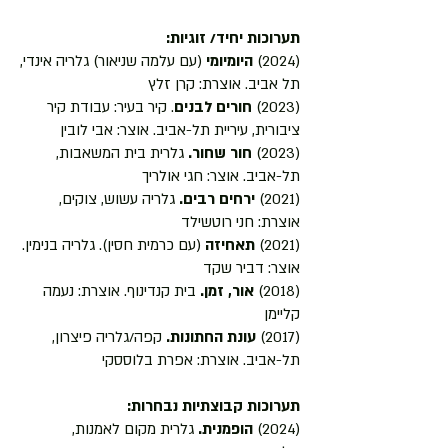
תערוכות יחיד/ זוגיות:
(2024)
היומיומי
(עם עלמה שניאור) גלריה אינדי,
תל אביב. אוצרת: קרן זלץ
(2023)
חורים לבנים
. קיר בעיר: עבודת קיר
ציבורית, עיריית תל-אביב. אוצר: אבי לובין
(2023)
חור שחור.
גלרית בית המשאבות,
תל-אביב. אוצר: חגי אולריך
(2021)
ירחים רבים.
גלריה עשוש, צוקים,
אוצרת: חני רוטשילד
(2021)
תאחיזה
(עם כרמית חסין). גלריה בנימין.
אוצר: דביר שקד
(2018)
אור, זמן.
בית קנדינוף. אוצרת: נעמה
קליימן
Your 14 days trial has
(2017)
עונת החתונות.
קפה/גלריה פיצרון,
expired.
תל-אביב. אוצרת: אפרת בלוססקי
The trial's over, but the show must go
on! 🎬 Upgrade now to keep your web
תערוכות קבוצתיות נבחרות:
masterpiece in the spotlight.
(2024)
הופמנית.
גלרית מקום לאמנות,