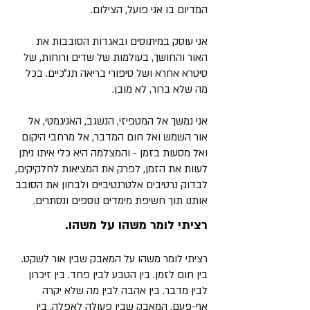
המדיום בו אני פועל, הצילום.
אני עוסק במיתוסים ובאגדות הסובבות את
האור והחושך, בעולמות של שדים ורוחות, של
סיטרא אחרא ושל סיפורי בריאה תנ״כיים. בכל
מה שלא ברור, לא מובן.
אני נמשך אל המטפיזי, הנשגב, האניגמטי, אל
אור השמש ואל חום המדבר, אל מרחבי היקום
ואל מסעות בזמן - והמצלמה היא כלי איתו ניתן
לעוות את הזמן, לפרק את המציאות לחלקיקים,
לבדוק נרטיבים אלטרנטיביים ולבחון את הסובב
אותנו תוך חשיפת מימדים נוספים ונסתרים.
רציתי לומר משהו על משהו.
רציתי לומר משהו על המאבק שבין אור לשקט.
בין חום לזמן. בין הטבע לבין פחד. בין זיכרון
לבין מדבר. בין אהבה לבין מה שלא יקרה
אף-פעם. המאבק שבין פעולה לאפלה, בין