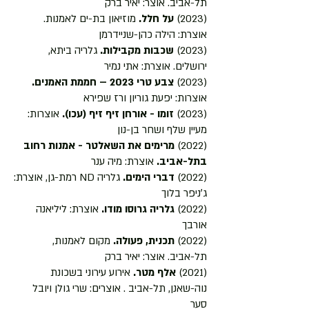
תל-אביב. אוצר: יאיר ברק
(2023)
על חלל.
מוזיאון בת-ים לאמנות.
אוצרת: הילה כהן-שניידרמן
(2023)
שכבות מקבילות.
גלריה ביתא,
ירושלים. אוצרת: אתי נמיר
(2023)
צבע טרי 2023 – חממת האמנים.
אוצרות: יפעת גוריון ורז שפירא
(2023)
זומו - אורחן זיף זיף (עכו).
אוצרות:
מעיין שלף ושחר בן-נון
(2022)
מרימים את השאלטר - אמנות רחוב
בתל-אביב.
אוצרת: מיה ענר
(2022)
דברי הימים.
גלריה ND רמת-גן, אוצרת:
ג׳ניפר בלוך
(2022)
גלריה גרוסו מודו.
אוצרת: ליליאנה
אורבך
(2022)
תכנית, פעולה.
מקום לאמנות,
תל-אביב. אוצר: יאיר ברק
(2021)
אלף מטר.
אירוע עירוני בשכונת
נוה-שאנן, תל-אביב . אוצרים: שרי גולן ויובל
סער