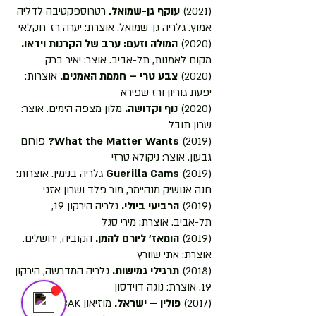
(2021)
עוקף גן-שמואל.
רטרוספקטיבה לדליה
אמוץ. גלריה גן-שמואל. אוצרת: יערה רז-חקלאי
(2020)
המולה וזעם: ערב של הקרנות וידאו.
מקום לאמנות, תל-אביב. אוצר: יאיר ברק
(2020)
צבע טרי – חממת האמנים.
אוצרות:
יפעת גוריון ורז שפירא
(2020)
נוף וקדושה.
מלון מצפה הימים. אוצר:
שרון תובל
(2019)
What the Matter Wants?
פורום
גבעון. אוצר: ניקולא טרזי
(2019)
Guerilla Cams
גלריה בנימין. אוצרות:
חנה אנושיק מנהיימר, מור פלד ושרון אזגי
(2019)
הרביעי ביולי.
גלריה הירקון 19,
תל-אביב. אוצרת: מירי סגל
(2019)
הומאז' ליורם להמן.
הקוביה, ירושלים.
Bezalel
Online
אוצרת: אתי שוורץ
(2018)
תרגילי גמישות.
גלריה המדרשה, הירקון
19. אוצרת: נוגה דוידסון
(2017)
פולין – ישראל.
מוזיאון MOCAK