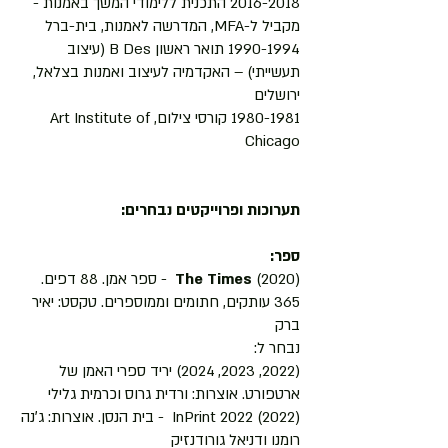
2016-2018
התכנית ללימודי המשך באמנות -
מקביל ל-MFA, המדרשה לאמנות, בית-ברל
1990-1994
תואר ראשון B Des (עיצוב
תעשייתי) – האקדמיה לעיצוב ואמנות בצלאל,
ירושלים
1980-1981
קורסי צילום, Art Institute of
Chicago
תערוכות ופרוייקטים נבחרים:
ספר:
(2020)
The Times
- ספר אמן. 88 דפים.
365 עותקים, חתומים וממוספרים. טקסט: יאיר
ברק
נבחר ל:
(2022, 2023, 2024) יריד ספרי האמן של
ארטפורט. אוצרות: ורדית גרוס וכרמית גלילי
(2022) InPrint 2022 - בית הנסן. אוצרות: ג׳נה
רומנו ודניאל גורודנזיק